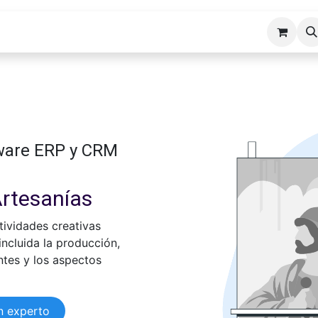
cios ERP
Industrias
Erp Gads
Tienda
Hosting
tware ERP y CRM
Artesanías
ctividades creativas
 incluida la producción,
entes y los aspectos
n experto