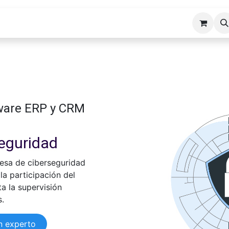
cios ERP
Industrias
Erp Gads
Tienda
Hosting
tware ERP y CRM
seguridad
esa de ciberseguridad
la participación del
ta la supervisión
s.
n experto