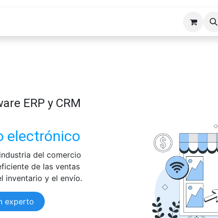
cios ERP
Industrias
Erp Gads
Tienda
Hosting
tware ERP y CRM
o electrónico
industria del comercio
ficiente de las ventas
el inventario y el envío.
n experto