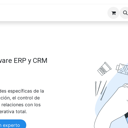
cios ERP
Industrias
Erp Gads
Tienda
Hosting
tware ERP y CRM
des específicas de la
ción, el control de
s relaciones con los
rativa total.
n experto