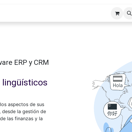
cios ERP
Industrias
Erp Gads
Tienda
Hosting
tware ERP y CRM
 lingüísticos
 los aspectos de sus
, desde la gestión de
de las finanzas y la