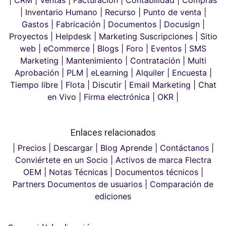
| CRM |
Ventas |
Facturación |
Contabilidad |
Compras
|
Inventario Humano |
Recurso |
Punto de venta |
Gastos |
Fabricación |
Documentos |
Docusign |
Proyectos |
Helpdesk |
Marketing Suscripciones |
Sitio
web |
eCommerce |
Blogs |
Foro |
Eventos |
SMS
Marketing |
Mantenimiento |
Contratación |
Multi
Aprobación |
PLM |
eLearning |
Alquiler |
Encuesta |
Tiempo libre |
Flota |
Discutir |
Email Marketing |
Chat
en Vivo |
Firma electrónica |
OKR |
Enlaces relacionados
| Precios |
Descargar |
Blog Aprende |
Contáctanos |
Conviértete en un Socio |
Activos de marca
Flectra
OEM |
Notas Técnicas |
Documentos técnicos |
Partners
Documentos de usuarios |
Comparación de
ediciones