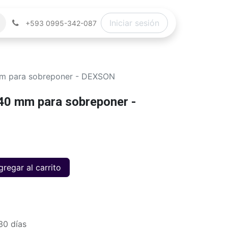
Iniciar sesión
+593 0995-342-087
mm para sobreponer - DEXSON
40 mm para sobreponer -
regar al carrito
30 días